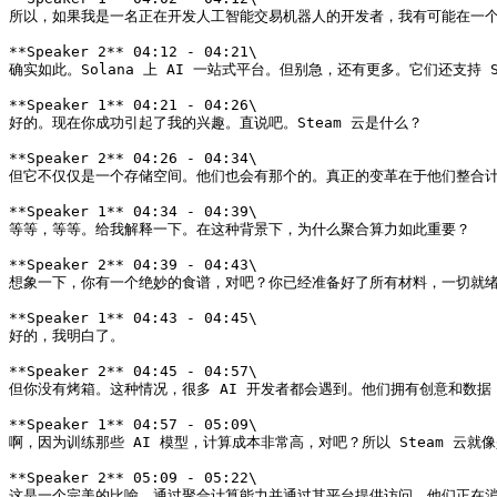
所以，如果我是一名正在开发人工智能交易机器人的开发者，我有可能在一个
**Speaker 2** 04:12 - 04:21\

确实如此。Solana 上 AI 一站式平台。但别急，还有更多。它们还支持 S
**Speaker 1** 04:21 - 04:26\

好的。现在你成功引起了我的兴趣。直说吧。Steam 云是什么？

**Speaker 2** 04:26 - 04:34\

但它不仅仅是一个存储空间。他们也会有那个的。真正的变革在于他们整合计
**Speaker 1** 04:34 - 04:39\

等等，等等。给我解释一下。在这种背景下，为什么聚合算力如此重要？

**Speaker 2** 04:39 - 04:43\

想象一下，你有一个绝妙的食谱，对吧？你已经准备好了所有材料，一切就绪
**Speaker 1** 04:43 - 04:45\

好的，我明白了。

**Speaker 2** 04:45 - 04:57\

但你没有烤箱。这种情况，很多 AI 开发者都会遇到。他们拥有创意和数据，
**Speaker 1** 04:57 - 05:09\

啊，因为训练那些 AI 模型，计算成本非常高，对吧？所以 Steam 云就
**Speaker 2** 05:09 - 05:22\

这是一个完美的比喻。通过聚合计算能力并通过其平台提供访问，他们正在消