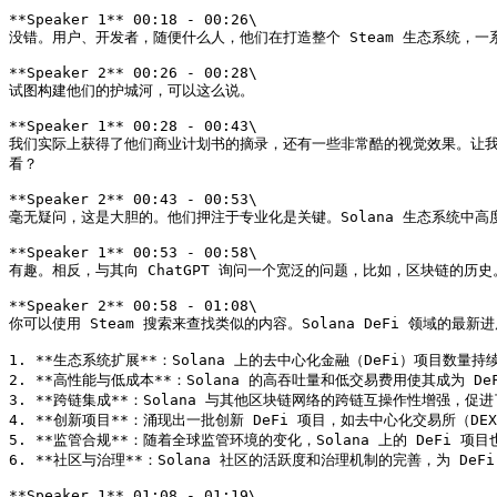
**Speaker 1** 00:18 - 00:26\

没错。用户、开发者，随便什么人，他们在打造整个 Steam 生态系统，一
**Speaker 2** 00:26 - 00:28\

试图构建他们的护城河，可以这么说。

**Speaker 1** 00:28 - 00:43\

我们实际上获得了他们商业计划书的摘录，还有一些非常酷的视觉效果。让我们深入
看？

**Speaker 2** 00:43 - 00:53\

毫无疑问，这是大胆的。他们押注于专业化是关键。Solana 生态系统中高
**Speaker 1** 00:53 - 00:58\

有趣。相反，与其向 ChatGPT 询问一个宽泛的问题，比如，区块链的历史。
**Speaker 2** 00:58 - 01:08\

你可以使用 Steam 搜索来查找类似的内容。Solana DeFi 领域的最新进
1. **生态系统扩展**：Solana 上的去中心化金融（DeFi）项目数
2. **高性能与低成本**：Solana 的高吞吐量和低交易费用使其成为 D
3. **跨链集成**：Solana 与其他区块链网络的跨链互操作性增强，促
4. **创新项目**：涌现出一批创新 DeFi 项目，如去中心化交易所（D
5. **监管合规**：随着全球监管环境的变化，Solana 上的 DeFi 
6. **社区与治理**：Solana 社区的活跃度和治理机制的完善，为 D
**Speaker 1** 01:08 - 01:19\
