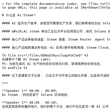
> For the complete documentation index, see [llms.txt](
to page URLs; this page is available as [Markdown](http
# 什么是 Ai Steam？

#### AI 提升生产效率，加密货币重塑生产关系，我们将两者结合在 Solan
#### &#x20;Ai steam 将自己定位为平台应用层公司，依托 Sol
#### 核心产品业务板块涵盖：Steam 搜索、Steam Router、Agent Sto
#### 核心产品线附属业务包括：Ai 应用/硬件销售商城，Steam Cloud。
{% file src="/files/ODNyE56yxzlwgoFUC5wO" %}

在播客中了解 AI Steam Labs\

PS：当前生成式 AI 生产的内容存在部分幻觉，请谨慎辨别全部信息。

{% endfile %}

#### 以下是播客文字记录， 已在文字与字母之间留出空格，以提高可读性：
***

**Speaker 1** 00:06 - 00:09\

Ai Steam ，特别是基于 Solana 区块链的。

**Speaker 2** 00:09 - 00:18\

这就是我觉得有趣的地方。他们的整个方法，他们不仅仅是另一家 AI 公司，哦