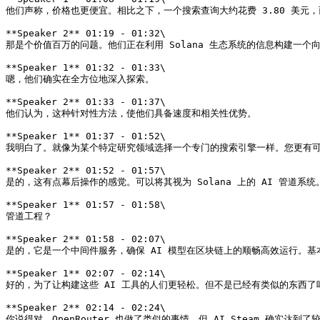
他们声称，价格也更便宜。相比之下，一个搜索查询大约花费 3.80 美元，而 
**Speaker 2** 01:19 - 01:32\

那是个价值百万的问题。他们正在利用 Solana 生态系统的信息构建一个向量
**Speaker 1** 01:32 - 01:33\

嗯，他们确实在全方位地深入探索。

**Speaker 2** 01:33 - 01:37\

他们认为，这种针对性方法，使他们具备速度和相关性优势。

**Speaker 1** 01:37 - 01:52\

我明白了。就像为某个特定研究领域选择一个专门的搜索引擎一样。您更有可能
**Speaker 2** 01:52 - 01:57\

是的，这有点幕后操作的感觉。可以将其视为 Solana 上的 AI 管道系统。
**Speaker 1** 01:57 - 01:58\

管道工程？

**Speaker 2** 01:58 - 02:07\

是的，它是一个中间件服务，确保 AI 模型在区块链上的顺畅高效运行。基
**Speaker 1** 02:07 - 02:14\

好的，为了让构建这些 AI 工具的人们更轻松。但不是已经有类似的东西了吗？O
**Speaker 2** 02:14 - 02:24\

你说得对，OpenRouter 也做了类似的事情。但 AI Steam 确实达到