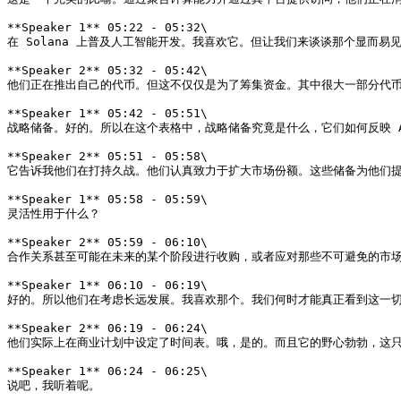
**Speaker 1** 05:22 - 05:32\

在 Solana 上普及人工智能开发。我喜欢它。但让我们来谈谈那个显而易
**Speaker 2** 05:32 - 05:42\

他们正在推出自己的代币。但这不仅仅是为了筹集资金。其中很大一部分代币
**Speaker 1** 05:42 - 05:51\

战略储备。好的。所以在这个表格中，战略储备究竟是什么，它们如何反映 AI 
**Speaker 2** 05:51 - 05:58\

它告诉我他们在打持久战。他们认真致力于扩大市场份额。这些储备为他们提
**Speaker 1** 05:58 - 05:59\

灵活性用于什么？

**Speaker 2** 05:59 - 06:10\

合作关系甚至可能在未来的某个阶段进行收购，或者应对那些不可避免的市场
**Speaker 1** 06:10 - 06:19\

好的。所以他们在考虑长远发展。我喜欢那个。我们何时才能真正看到这一切
**Speaker 2** 06:19 - 06:24\

他们实际上在商业计划中设定了时间表。哦，是的。而且它的野心勃勃，这只
**Speaker 1** 06:24 - 06:25\

说吧，我听着呢。
