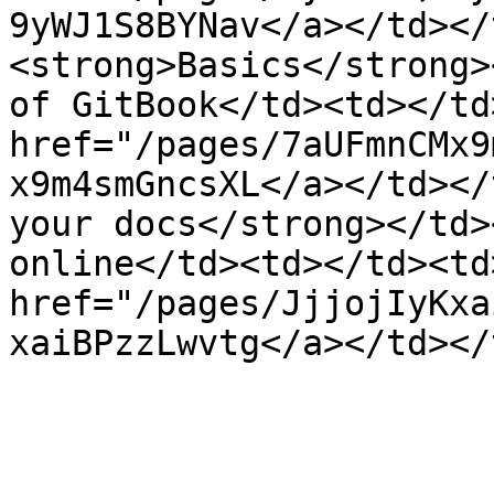
9yWJ1S8BYNav</a></td></
<strong>Basics</strong>
of GitBook</td><td></td
href="/pages/7aUFmnCMx9
x9m4smGncsXL</a></td></
your docs</strong></td>
online</td><td></td><td
href="/pages/JjjojIyKxa