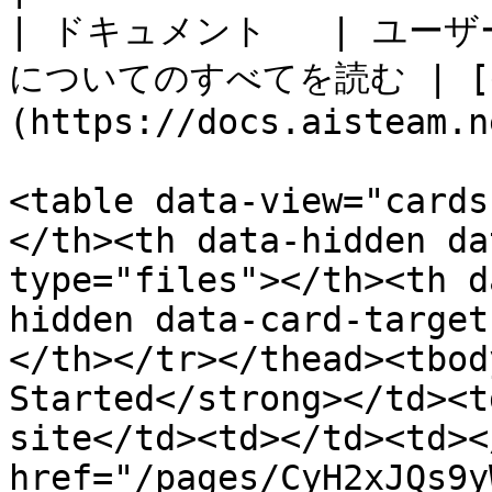
| ドキュメント   | ユーザ
についてのすべてを読む | [doc
(https://docs.aisteam.n
<table data-view="cards
</th><th data-hidden da
type="files"></th><th d
hidden data-card-target
</th></tr></thead><tbod
Started</strong></td><t
site</td><td></td><td><
href="/pages/CyH2xJQs9y